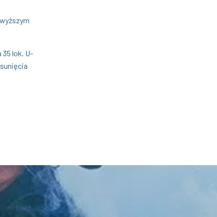
owyższym
 35 lok. U-
usunięcia