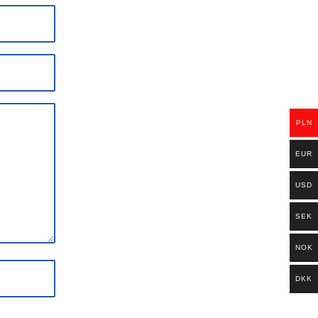
PLN
EUR
USD
SEK
NOK
DKK