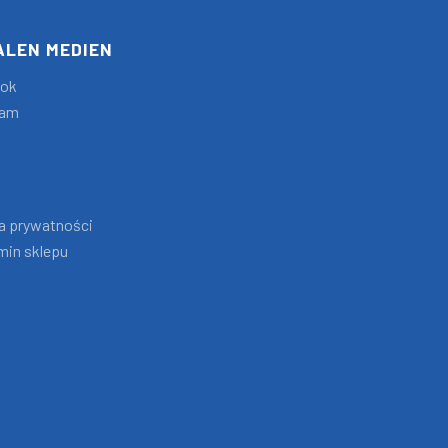
ALEN MEDIEN
ook
ram
ka prywatności
min sklepu