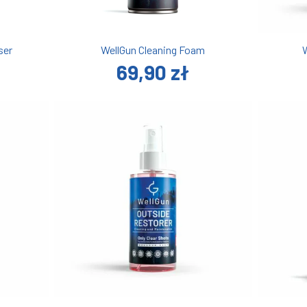
ser
WellGun Cleaning Foam
W
69,90 zł