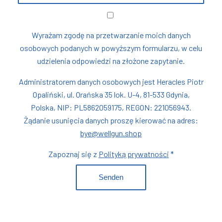
Wyrażam zgodę na przetwarzanie moich danych
osobowych podanych w powyższym formularzu, w celu
udzielenia odpowiedzi na złożone zapytanie.
Administratorem danych osobowych jest Heracles Piotr
Opaliński, ul. Orańska 35 lok. U-4, 81-533 Gdynia,
Polska, NIP: PL5862059175, REGON: 221056943.
Żądanie usunięcia danych proszę kierować na adres:
bye@wellgun.shop
Zapoznaj się z
Polityką prywatności
*